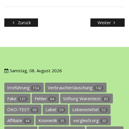
Zurück
Weiter
Samstag, 08. August 2026
Irreführung
Verbrauchertäuschung
154
142
Fake
Fehler
Stiftung Warentest
131
84
83
ÖKO-TEST
Label
Lebensmittel
69
59
52
Affiliate
Kosmetik
vergleich.org
44
35
30