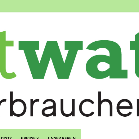
USST?
PRESSE
UNSER VEREIN