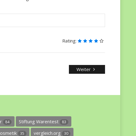
Rating:
Weiter
er
Stiftung Warentest
84
83
osmetik
vergleich.org
35
30