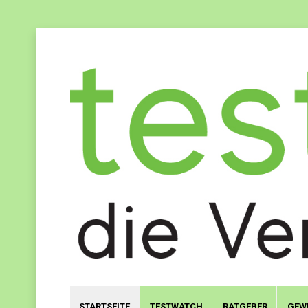
STARTSEITE
TESTWATCH
RATGEBER
GEW