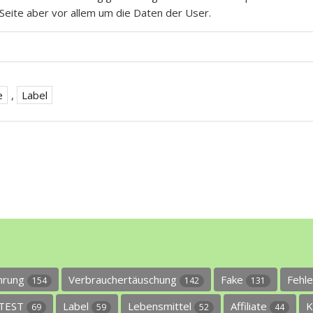
Seite aber vor allem um die Daten der User.
e
,
Label
ührung
Verbrauchertäuschung
Fake
Fehl
154
142
131
TEST
Label
Lebensmittel
Affiliate
K
69
59
52
44