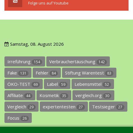
Folge uns auf Youtube
Samstag, 08. August 2026
Irreführung
Verbrauchertäuschung
154
142
Fake
Fehler
Stiftung Warentest
131
84
83
ÖKO-TEST
Label
Lebensmittel
69
59
52
Affiliate
Kosmetik
vergleich.org
44
35
30
Vergleich
expertentesten
Testsieger
29
27
27
Focus
26