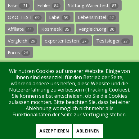
Fake
Fehler
Stiftung Warentest
131
84
83
ÖKO-TEST
Label
Lebensmittel
69
59
52
Affiliate
Kosmetik
vergleich.org
44
35
30
Vergleich
expertentesten
Testsieger
29
27
27
Focus
26
Wir nutzen Cookies auf unserer Website. Einige von
ihnen sind essenziell für den Betrieb der Seite,
während andere uns helfen, diese Website und die
Nutzererfahrung zu verbessern (Tracking Cookies).
Sie können selbst entscheiden, ob Sie die Cookies
Impressum
Datenschutz
Über uns
Kontakt
zulassen möchten. Bitte beachten Sie, dass bei einer
Ablehnung womöglich nicht mehr alle
Funktionalitäten der Seite zur Verfügung stehen.
Tags
Unterstützen Sie uns!
Login
AKZEPTIEREN
ABLEHNEN