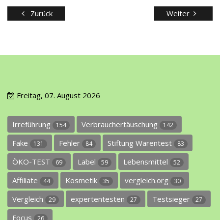
Zurück
Weiter
Freitag, 07. August 2026
Irreführung
Verbrauchertäuschung
154
142
Fake
Fehler
Stiftung Warentest
131
84
83
ÖKO-TEST
Label
Lebensmittel
69
59
52
Affiliate
Kosmetik
vergleich.org
44
35
30
Vergleich
expertentesten
Testsieger
29
27
27
Focus
26