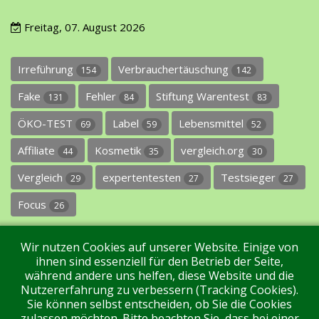
Freitag, 07. August 2026
Irreführung
Verbrauchertäuschung
154
142
Fake
Fehler
Stiftung Warentest
131
84
83
ÖKO-TEST
Label
Lebensmittel
69
59
52
Affiliate
Kosmetik
vergleich.org
44
35
30
Vergleich
expertentesten
Testsieger
29
27
27
Focus
26
Wir nutzen Cookies auf unserer Website. Einige von
ihnen sind essenziell für den Betrieb der Seite,
während andere uns helfen, diese Website und die
Nutzererfahrung zu verbessern (Tracking Cookies).
Sie können selbst entscheiden, ob Sie die Cookies
Impressum
Datenschutz
Über uns
Kontakt
zulassen möchten. Bitte beachten Sie, dass bei einer