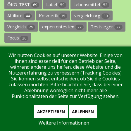
ÖKO-TEST
Label
Lebensmittel
69
59
52
Affiliate
Kosmetik
vergleich.org
44
35
30
Vergleich
expertentesten
Testsieger
29
27
27
Focus
26
Wir nutzen Cookies auf unserer Website. Einige von
ihnen sind essenziell für den Betrieb der Seite,
während andere uns helfen, diese Website und die
Nutzererfahrung zu verbessern (Tracking Cookies).
Sie können selbst entscheiden, ob Sie die Cookies
Impressum
Datenschutz
Über uns
Kontakt
zulassen möchten. Bitte beachten Sie, dass bei einer
Ablehnung womöglich nicht mehr alle
Funktionalitäten der Seite zur Verfügung stehen.
Tags
Unterstützen Sie uns!
Login
AKZEPTIEREN
ABLEHNEN
Weitere Informationen
Aktuell sind 211 Gäste und keine Mitglieder online