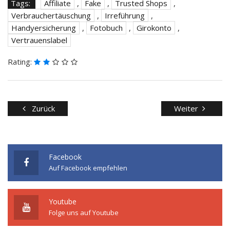
Tags:
Affiliate
,
Fake
,
Trusted Shops
,
Verbrauchertäuschung
,
Irreführung
,
Handyersicherung
,
Fotobuch
,
Girokonto
,
Vertrauenslabel
Rating:
Zurück
Weiter
Facebook
Auf Facebook empfehlen
Youtube
Folge uns auf Youtube