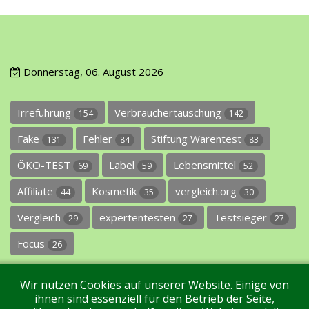
Donnerstag, 06. August 2026
Irreführung
Verbrauchertäuschung
154
142
Fake
Fehler
Stiftung Warentest
131
84
83
ÖKO-TEST
Label
Lebensmittel
69
59
52
Affiliate
Kosmetik
vergleich.org
44
35
30
Vergleich
expertentesten
Testsieger
29
27
27
Focus
26
Wir nutzen Cookies auf unserer Website. Einige von
ihnen sind essenziell für den Betrieb der Seite,