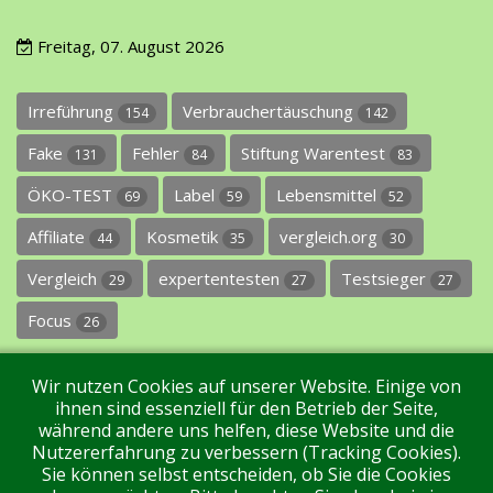
Freitag, 07. August 2026
Irreführung
Verbrauchertäuschung
154
142
Fake
Fehler
Stiftung Warentest
131
84
83
ÖKO-TEST
Label
Lebensmittel
69
59
52
Affiliate
Kosmetik
vergleich.org
44
35
30
Vergleich
expertentesten
Testsieger
29
27
27
Focus
26
Wir nutzen Cookies auf unserer Website. Einige von
ihnen sind essenziell für den Betrieb der Seite,
während andere uns helfen, diese Website und die
Nutzererfahrung zu verbessern (Tracking Cookies).
Sie können selbst entscheiden, ob Sie die Cookies
Impressum
Datenschutz
Über uns
Kontakt