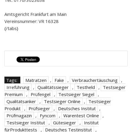
Tel.: 0170/3023638
Amtsgericht Frankfurt am Main
Vereinsnummer: VR 16328
{/tabs}
Tags:
Matratzen
,
Fake
,
Verbrauchertäuschung
,
Irreführung
,
Qualitätssieger
,
Testheld
,
Testsieger
Premium
,
Prüfengel
,
Testsieger Siegel
,
Qualitätsanker
,
Testsieger Online
,
Testsieger
Produkt
,
Prüfsieger
,
Deutsches Institut
,
Prüfmagazin
,
Fyncom
,
Warentest Online
,
Testsieger Institut
,
Gütesieger
,
Institut
fürProdukttests
,
Deutsches Testinstitut
,