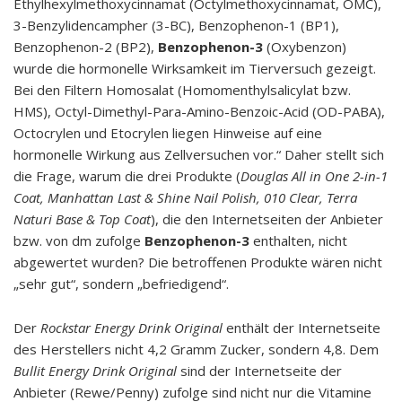
Ethylhexylmethoxycinnamat (Octylmethoxycinnamat, OMC),
3-Benzylidencampher (3-BC), Benzophenon-1 (BP1),
Benzophenon-2 (BP2),
Benzophenon-3
(Oxybenzon)
wurde die hormonelle Wirksamkeit im Tierversuch gezeigt.
Bei den Filtern Homosalat (Homomenthylsalicylat bzw.
HMS), Octyl-Dimethyl-Para-Amino-Benzoic-Acid (OD-PABA),
Octocrylen und Etocrylen liegen Hinweise auf eine
hormonelle Wirkung aus Zellversuchen vor.“ Daher stellt sich
die Frage, warum die drei Produkte (
Douglas All in One 2-in-1
Coat, Manhattan Last & Shine Nail Polish, 010 Clear, Terra
Naturi Base & Top Coat
), die den Internetseiten der Anbieter
bzw. von dm zufolge
Benzophenon-3
enthalten, nicht
abgewertet wurden? Die betroffenen Produkte wären nicht
„sehr gut“, sondern „befriedigend“.
Der
Rockstar Energy Drink Original
enthält der Internetseite
des Herstellers nicht 4,2 Gramm Zucker, sondern 4,8. Dem
Bullit Energy Drink Original
sind der Internetseite der
Anbieter (Rewe/Penny) zufolge sind nicht nur die Vitamine