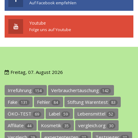
Auf Facebook empfehlen
Youtube
Folge uns auf Youtube
Freitag, 07. August 2026
Irreführung
Verbrauchertäuschung
154
142
Fake
Fehler
Stiftung Warentest
131
84
83
ÖKO-TEST
Label
Lebensmittel
69
59
52
Affiliate
Kosmetik
vergleich.org
44
35
30
Vergleich
expertentesten
Testsieger
29
27
27