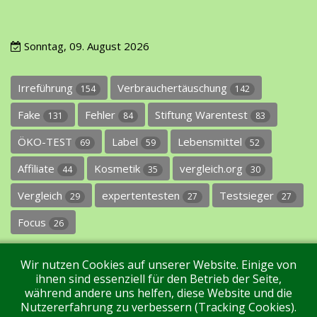
Sonntag, 09. August 2026
Irreführung
Verbrauchertäuschung
154
142
Fake
Fehler
Stiftung Warentest
131
84
83
ÖKO-TEST
Label
Lebensmittel
69
59
52
Affiliate
Kosmetik
vergleich.org
44
35
30
Vergleich
expertentesten
Testsieger
29
27
27
Focus
26
Wir nutzen Cookies auf unserer Website. Einige von
ihnen sind essenziell für den Betrieb der Seite,
während andere uns helfen, diese Website und die
Nutzererfahrung zu verbessern (Tracking Cookies).