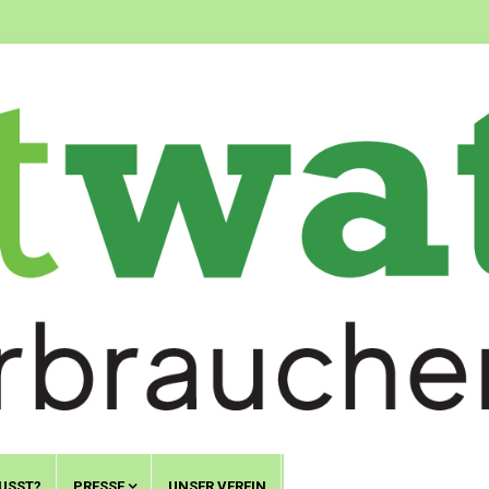
USST?
PRESSE
UNSER VEREIN