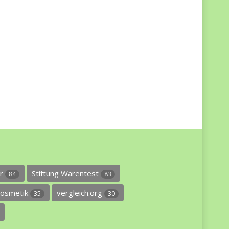
er
Stiftung Warentest
84
83
osmetik
vergleich.org
35
30