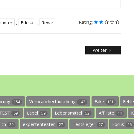
Rating:
ounter
,
Edeka
,
Rewe
Weiter
ührung
Verbrauchertäuschung
Fake
Fehl
154
142
131
TEST
Label
Lebensmittel
Affiliate
K
69
59
52
44
eich
expertentesten
Testsieger
Focus
29
27
27
26