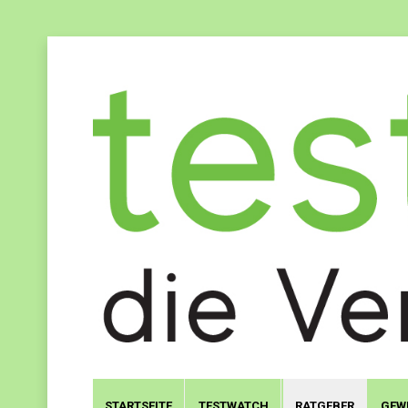
STARTSEITE
TESTWATCH
RATGEBER
GEW