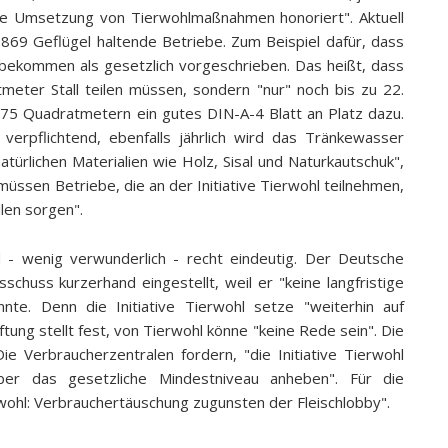
die Umsetzung von Tierwohlmaßnahmen honoriert". Aktuell
869 Geflügel haltende Betriebe. Zum Beispiel dafür, dass
z bekommen als gesetzlich vorgeschrieben. Das heißt, dass
meter Stall teilen müssen, sondern "nur" noch bis zu 22.
5 Quadratmetern ein gutes DIN-A-4 Blatt an Platz dazu.
s verpflichtend, ebenfalls jährlich wird das Tränkewasser
ürlichen Materialien wie Holz, Sisal und Naturkautschuk",
üssen Betriebe, die an der Initiative Tierwohl teilnehmen,
llen sorgen".
 - wenig verwunderlich - recht eindeutig. Der Deutsche
schuss kurzerhand eingestellt, weil er "keine langfristige
nte. Denn die Initiative Tierwohl setze "weiterhin auf
iftung stellt fest, von Tierwohl könne "keine Rede sein". Die
ie Verbraucherzentralen fordern, "die Initiative Tierwohl
 über das gesetzliche Mindestniveau anheben". Für die
erwohl: Verbrauchertäuschung zugunsten der Fleischlobby".