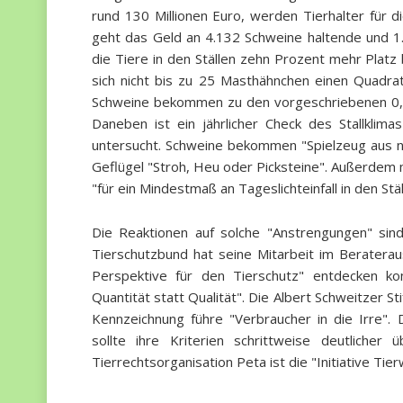
rund 130 Millionen Euro, werden Tierhalter für 
geht das Geld an 4.132 Schweine haltende und 1.
die Tiere in den Ställen zehn Prozent mehr Plat
sich nicht bis zu 25 Masthähnchen einen Quadrat
Schweine bekommen zu den vorgeschriebenen 0,7
Daneben ist ein jährlicher Check des Stallklima
untersucht. Schweine bekommen "Spielzeug aus nat
Geflügel "Stroh, Heu oder Picksteine". Außerdem m
"für ein Mindestmaß an Tageslichteinfall in den Stä
Die Reaktionen auf solche "Anstrengungen" sind
Tierschutzbund hat seine Mitarbeit im Berateraus
Perspektive für den Tierschutz" entdecken kon
Quantität statt Qualität". Die Albert Schweitzer St
Kennzeichnung führe "Verbraucher in die Irre". D
sollte ihre Kriterien schrittweise deutlicher
Tierrechtsorganisation Peta ist die "Initiative Ti