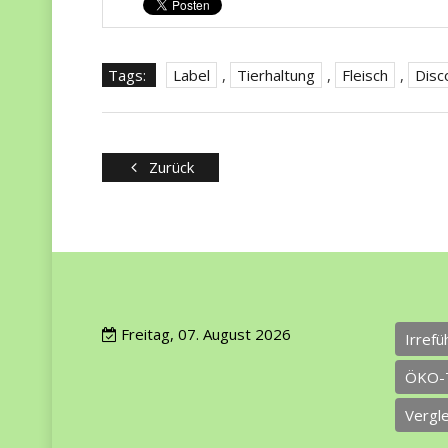
Tags:
Label
,
Tierhaltung
,
Fleisch
,
Disc
Zurück
Freitag, 07. August 2026
Irref
ÖKO-
Vergl