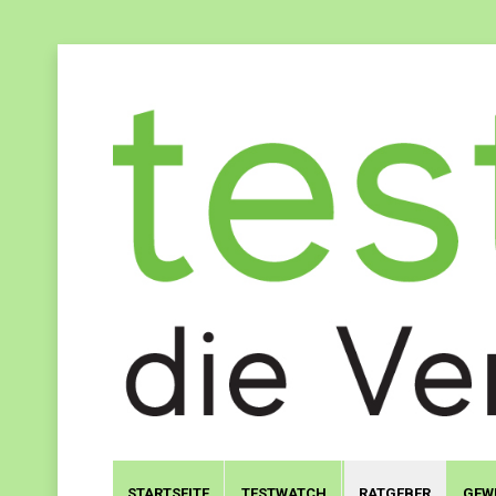
STARTSEITE
TESTWATCH
RATGEBER
GEW