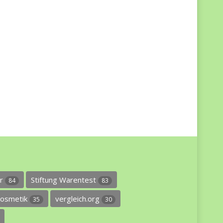
er
Stiftung Warentest
84
83
osmetik
vergleich.org
35
30