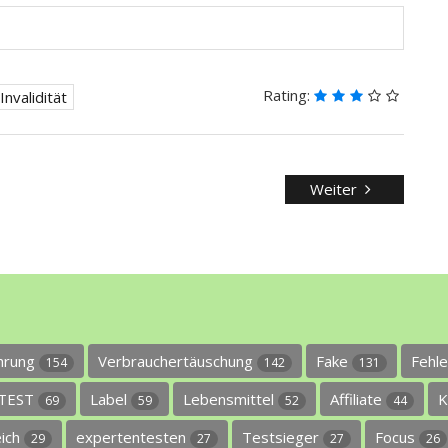
Rating:
Invalidität
Weiter
ührung
Verbrauchertäuschung
Fake
Fehl
154
142
131
TEST
Label
Lebensmittel
Affiliate
K
69
59
52
44
eich
expertentesten
Testsieger
Focus
29
27
27
26