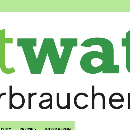
USST?
PRESSE
UNSER VEREIN