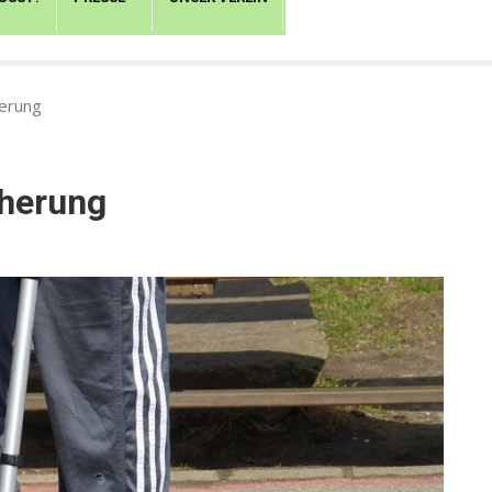
herung
cherung