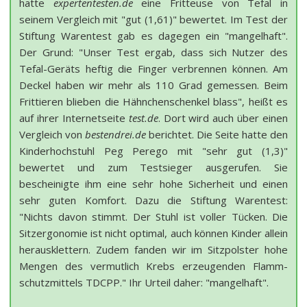
hatte
expertentesten.de
eine Fritteuse von Tefal in
seinem Vergleich mit "gut (1,61)" bewertet. Im Test der
Stiftung Warentest gab es dagegen ein "mangelhaft".
Der Grund: "Unser Test ergab, dass sich Nutzer des
Tefal-Geräts heftig die Finger verbrennen können. Am
Deckel haben wir mehr als 110 Grad gemessen. Beim
Frittieren blieben die Hähnchenschenkel blass", heißt es
auf ihrer Internetseite
test.de
. Dort wird auch über einen
Vergleich von
bestendrei.de
berichtet. Die Seite hatte den
Kinderhochstuhl Peg Perego mit "sehr gut (1,3)"
bewertet und zum Testsieger ausgerufen. Sie
bescheinigte ihm eine sehr hohe Sicherheit und einen
sehr guten Komfort. Dazu die Stiftung Warentest:
"Nichts davon stimmt. Der Stuhl ist voller Tücken. Die
Sitzergonomie ist nicht optimal, auch können Kinder allein
heraus­klettern. Zudem fanden wir im Sitz­polster hohe
Mengen des vermutlich Krebs erzeu­genden Flamm­
schutz­mittels TDCPP." Ihr Urteil daher: "mangelhaft".