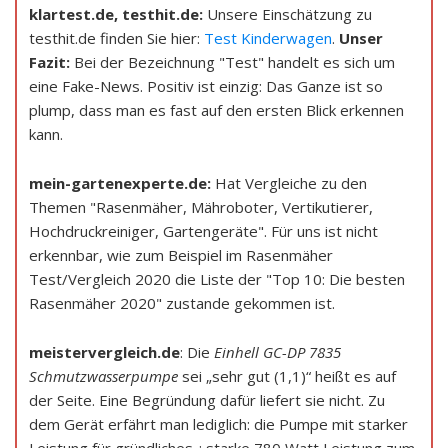
klartest.de, testhit.de:
Unsere Einschätzung zu
testhit.de finden Sie hier:
Test Kinderwagen
.
Unser
Fazit:
Bei der Bezeichnung "Test" handelt es sich um
eine Fake-News. Positiv ist einzig: Das Ganze ist so
plump, dass man es fast auf den ersten Blick erkennen
kann.
mein-gartenexperte.de:
Hat Vergleiche zu den
Themen "Rasenmäher, Mähroboter, Vertikutierer,
Hochdruckreiniger, Gartengeräte". Für uns ist nicht
erkennbar, wie zum Beispiel im Rasenmäher
Test/Vergleich 2020 die Liste der "Top 10: Die besten
Rasenmäher 2020" zustande gekommen ist.
meistervergleich.de
: Die
Einhell GC-DP 7835
Schmutzwasserpumpe
sei „sehr gut (1,1)“ heißt es auf
der Seite. Eine Begründung dafür liefert sie nicht. Zu
dem Gerät erfährt man lediglich: die Pumpe mit starker
Leistung für gründliches..; starke 780 Watt Leistung zum