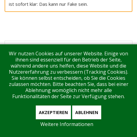
ist sofort klar: Das kann nur Fake sein.
Wir nutzen Cookies auf unserer Website. Einige von
ihnen sind essenziell für den Betrieb der Seite,
während andere uns helfen, diese Website und die
Tags:
Lidl
,
Amazon
,
Kaufland
,
Deutschland
Nutzererfahrung zu verbessern (Tracking Cookies).
Sie können selbst entscheiden, ob Sie die Cookies
Test
,
Focus
,
vergleich.org
,
Verbrauchertäuschung
,
zulassen möchten. Bitte beachten Sie, dass bei einer
Irreführung
,
Otto-Versand
,
Haus und Garten Test
,
Ablehnung womöglich nicht mehr alle
Qualitätssieger
,
Institut Produktbewertung
,
Ebay
,
Funktionalitäten der Seite zur Verfügung stehen.
Prüfengel
,
DtGV
,
Testsieger Online
,
Institut für
Produkttests
,
Warentest Online
,
Metro
,
Trusted
AKZEPTIEREN
ABLEHNEN
Heroes
,
Deutschlandtest
,
Institut für
Verbraucherschutz
,
ETM Testmagazin
,
Weitere Informationen
Haushaltstipps
,
Heimwerker Praxis
,
Prüfheld
,