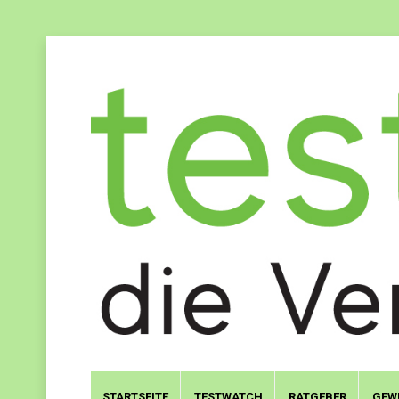
STARTSEITE
TESTWATCH
RATGEBER
GEW