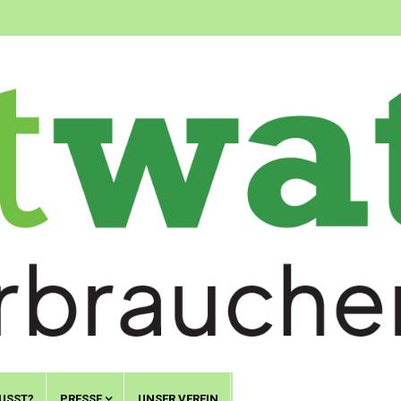
USST?
PRESSE
UNSER VEREIN