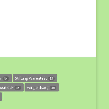
er
Stiftung Warentest
84
83
osmetik
vergleich.org
35
30