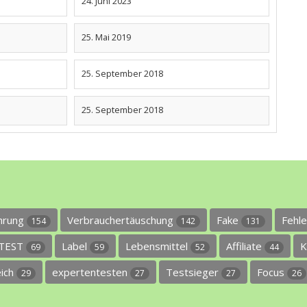
24. Juni 2023
25. Mai 2019
25. September 2018
25. September 2018
ührung
Verbrauchertäuschung
Fake
Fehl
154
142
131
TEST
Label
Lebensmittel
Affiliate
K
69
59
52
44
eich
expertentesten
Testsieger
Focus
29
27
27
26