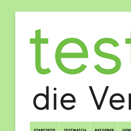
STARTSEITE
TESTWATCH
RATGEBER
GEW