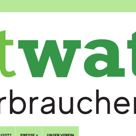
USST?
PRESSE
UNSER VEREIN