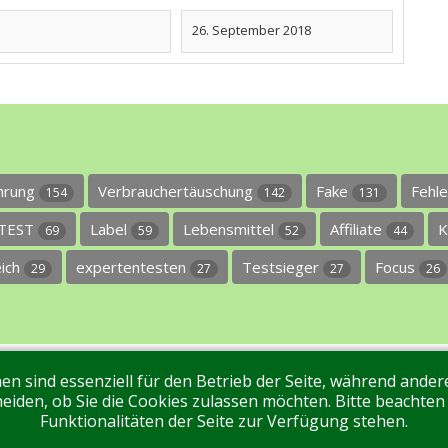
26. September 2018
ührung
Verbrauchertäuschung
Fake
Fehl
154
142
131
TEST
Label
Lebensmittel
Affiliate
K
69
59
52
44
eich
expertentesten
Testsieger
Focus
29
27
27
26
en sind essenziell für den Betrieb der Seite, während ande
ntakt
Tags
Unterstützen Sie uns!
Login
eiden, ob Sie die Cookies zulassen möchten. Bitte beachten
Funktionalitäten der Seite zur Verfügung stehen.