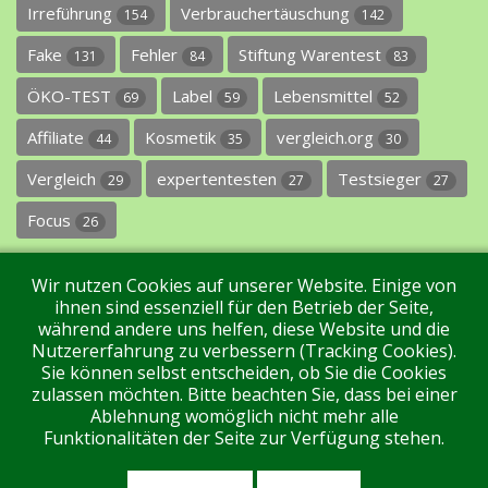
Irreführung
Verbrauchertäuschung
154
142
Fake
Fehler
Stiftung Warentest
131
84
83
ÖKO-TEST
Label
Lebensmittel
69
59
52
Affiliate
Kosmetik
vergleich.org
44
35
30
Vergleich
expertentesten
Testsieger
29
27
27
Focus
26
Wir nutzen Cookies auf unserer Website. Einige von
ihnen sind essenziell für den Betrieb der Seite,
während andere uns helfen, diese Website und die
Nutzererfahrung zu verbessern (Tracking Cookies).
Sie können selbst entscheiden, ob Sie die Cookies
Impressum
Datenschutz
Über uns
Kontakt
zulassen möchten. Bitte beachten Sie, dass bei einer
Ablehnung womöglich nicht mehr alle
Funktionalitäten der Seite zur Verfügung stehen.
Tags
Unterstützen Sie uns!
Login