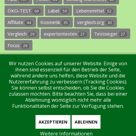
ÖKO-TEST
Label
Lebensmittel
69
59
52
Affiliate
Kosmetik
vergleich.org
44
35
30
Vergleich
expertentesten
Testsieger
29
27
27
Focus
26
Wir nutzen Cookies auf unserer Website. Einige von
ihnen sind essenziell für den Betrieb der Seite,
während andere uns helfen, diese Website und die
Nutzererfahrung zu verbessern (Tracking Cookies).
Sie können selbst entscheiden, ob Sie die Cookies
Impressum
Datenschutz
Über uns
Kontakt
zulassen möchten. Bitte beachten Sie, dass bei einer
Ablehnung womöglich nicht mehr alle
Funktionalitäten der Seite zur Verfügung stehen.
Tags
Unterstützen Sie uns!
Login
AKZEPTIEREN
ABLEHNEN
Weitere Informationen
Aktuell sind 193 Gäste und keine Mitglieder online