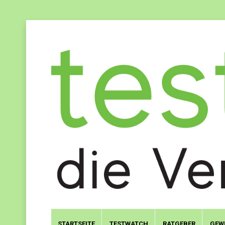
STARTSEITE
TESTWATCH
RATGEBER
GEW