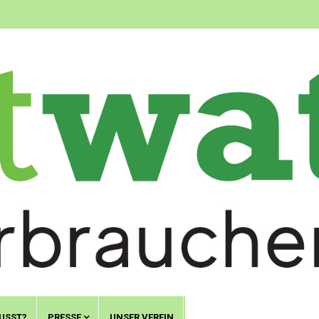
USST?
PRESSE
UNSER VEREIN