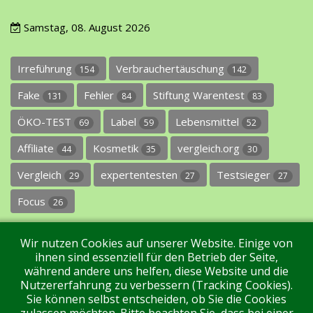
Samstag, 08. August 2026
Irreführung
Verbrauchertäuschung
154
142
Fake
Fehler
Stiftung Warentest
131
84
83
ÖKO-TEST
Label
Lebensmittel
69
59
52
Affiliate
Kosmetik
vergleich.org
44
35
30
Vergleich
expertentesten
Testsieger
29
27
27
Focus
26
Wir nutzen Cookies auf unserer Website. Einige von
ihnen sind essenziell für den Betrieb der Seite,
während andere uns helfen, diese Website und die
Nutzererfahrung zu verbessern (Tracking Cookies).
Sie können selbst entscheiden, ob Sie die Cookies
Impressum
Datenschutz
Über uns
Kontakt