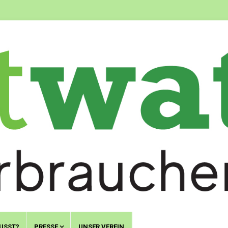
USST?
PRESSE
UNSER VEREIN