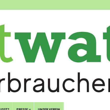
USST?
PRESSE
UNSER VEREIN