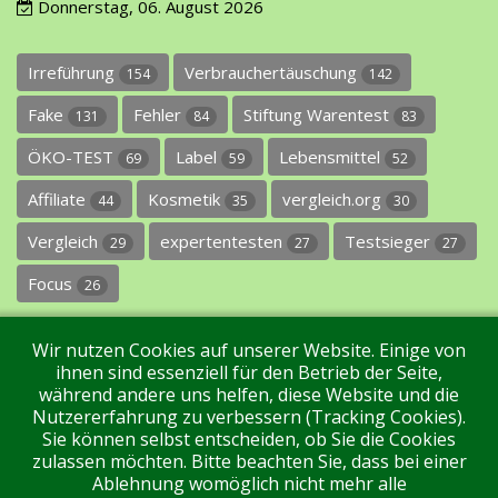
Donnerstag, 06. August 2026
Irreführung
Verbrauchertäuschung
154
142
Fake
Fehler
Stiftung Warentest
131
84
83
ÖKO-TEST
Label
Lebensmittel
69
59
52
Affiliate
Kosmetik
vergleich.org
44
35
30
Vergleich
expertentesten
Testsieger
29
27
27
Focus
26
Wir nutzen Cookies auf unserer Website. Einige von
ihnen sind essenziell für den Betrieb der Seite,
während andere uns helfen, diese Website und die
Nutzererfahrung zu verbessern (Tracking Cookies).
Sie können selbst entscheiden, ob Sie die Cookies
Impressum
Datenschutz
Über uns
Kontakt
zulassen möchten. Bitte beachten Sie, dass bei einer
Ablehnung womöglich nicht mehr alle