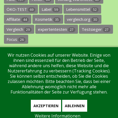
ÖKO-TEST
Label
Lebensmittel
69
59
52
Affiliate
Kosmetik
vergleich.org
44
35
30
Vergleich
expertentesten
Testsieger
29
27
27
Focus
26
Wir nutzen Cookies auf unserer Website. Einige von
ihnen sind essenziell für den Betrieb der Seite,
während andere uns helfen, diese Website und die
Nutzererfahrung zu verbessern (Tracking Cookies).
Sie können selbst entscheiden, ob Sie die Cookies
Impressum
Datenschutz
Über uns
Kontakt
zulassen möchten. Bitte beachten Sie, dass bei einer
Ablehnung womöglich nicht mehr alle
Funktionalitäten der Seite zur Verfügung stehen.
Tags
Unterstützen Sie uns!
Login
AKZEPTIEREN
ABLEHNEN
Weitere Informationen
Aktuell sind 462 Gäste und keine Mitglieder online