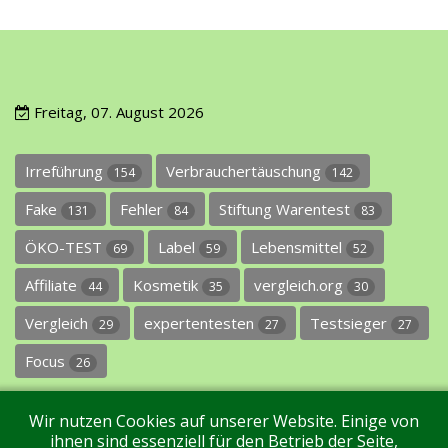
Freitag, 07. August 2026
Irreführung
Verbrauchertäuschung
154
142
Fake
Fehler
Stiftung Warentest
131
84
83
ÖKO-TEST
Label
Lebensmittel
69
59
52
Affiliate
Kosmetik
vergleich.org
44
35
30
Vergleich
expertentesten
Testsieger
29
27
27
Focus
26
Wir nutzen Cookies auf unserer Website. Einige von
ihnen sind essenziell für den Betrieb der Seite,