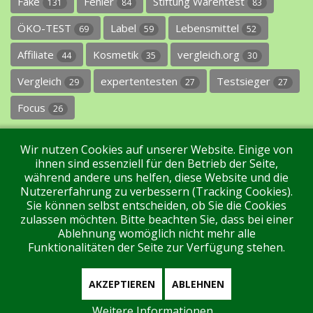
Fake
Fehler
Stiftung Warentest
131
84
83
ÖKO-TEST
Label
Lebensmittel
69
59
52
Affiliate
Kosmetik
vergleich.org
44
35
30
Vergleich
expertentesten
Testsieger
29
27
27
Focus
26
Wir nutzen Cookies auf unserer Website. Einige von
ihnen sind essenziell für den Betrieb der Seite,
während andere uns helfen, diese Website und die
Nutzererfahrung zu verbessern (Tracking Cookies).
Sie können selbst entscheiden, ob Sie die Cookies
Impressum
Datenschutz
Über uns
Kontakt
zulassen möchten. Bitte beachten Sie, dass bei einer
Ablehnung womöglich nicht mehr alle
Funktionalitäten der Seite zur Verfügung stehen.
Tags
Unterstützen Sie uns!
Login
AKZEPTIEREN
ABLEHNEN
Weitere Informationen
Aktuell sind 192 Gäste und keine Mitglieder online