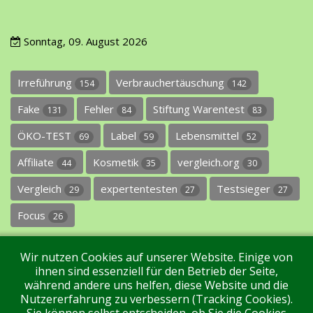
Sonntag, 09. August 2026
Irreführung
Verbrauchertäuschung
154
142
Fake
Fehler
Stiftung Warentest
131
84
83
ÖKO-TEST
Label
Lebensmittel
69
59
52
Affiliate
Kosmetik
vergleich.org
44
35
30
Vergleich
expertentesten
Testsieger
29
27
27
Focus
26
Wir nutzen Cookies auf unserer Website. Einige von
ihnen sind essenziell für den Betrieb der Seite,
während andere uns helfen, diese Website und die
Nutzererfahrung zu verbessern (Tracking Cookies).