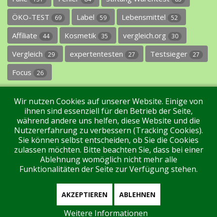
ÖKO-TEST
Label
Lebensmittel
69
59
52
Affiliate
Kosmetik
vergleich.org
44
35
30
Vergleich
expertentesten
Testsieger
29
27
27
Focus
26
Wir nutzen Cookies auf unserer Website. Einige von
ihnen sind essenziell für den Betrieb der Seite,
während andere uns helfen, diese Website und die
Nutzererfahrung zu verbessern (Tracking Cookies).
Sie können selbst entscheiden, ob Sie die Cookies
Impressum
Datenschutz
Über uns
Kontakt
zulassen möchten. Bitte beachten Sie, dass bei einer
Ablehnung womöglich nicht mehr alle
Funktionalitäten der Seite zur Verfügung stehen.
Tags
Unterstützen Sie uns!
Login
AKZEPTIEREN
ABLEHNEN
Weitere Informationen
Aktuell sind 65 Gäste und keine Mitglieder online