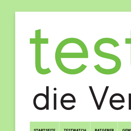
STARTSEITE
TESTWATCH
RATGEBER
GEW