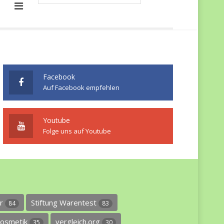
Facebook
Auf Facebook empfehlen
Youtube
Folge uns auf Youtube
er
Stiftung Warentest
84
83
osmetik
vergleich.org
35
30