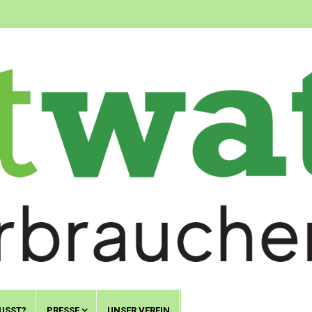
USST?
PRESSE
UNSER VEREIN