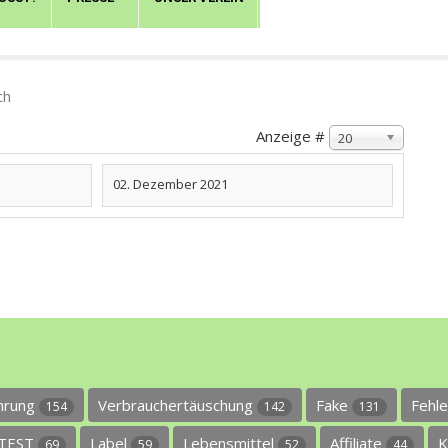
ch
Anzeige #
20
02. Dezember 2021
ührung
Verbrauchertäuschung
Fake
Fehl
154
142
131
TEST
Label
Lebensmittel
Affiliate
K
69
59
52
44