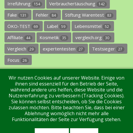
Irreführung
Verbrauchertäuschung
154
142
Fake
Fehler
Stiftung Warentest
131
84
83
ÖKO-TEST
Label
Lebensmittel
69
59
52
Affiliate
Kosmetik
vergleich.org
44
35
30
Vergleich
expertentesten
Testsieger
29
27
27
Focus
26
Wir nutzen Cookies auf unserer Website. Einige von
ihnen sind essenziell für den Betrieb der Seite,
während andere uns helfen, diese Website und die
Nutzererfahrung zu verbessern (Tracking Cookies).
Sie können selbst entscheiden, ob Sie die Cookies
Impressum
Datenschutz
Über uns
Kontakt
zulassen möchten. Bitte beachten Sie, dass bei einer
Ablehnung womöglich nicht mehr alle
Funktionalitäten der Seite zur Verfügung stehen.
Tags
Unterstützen Sie uns!
Login