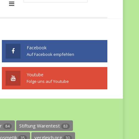
Facebook
Auf Facebook empfehlen
Youtube
Folge uns auf Youtube
er
Stiftung Warentest
84
83
osmetik
vergleich.org
35
30