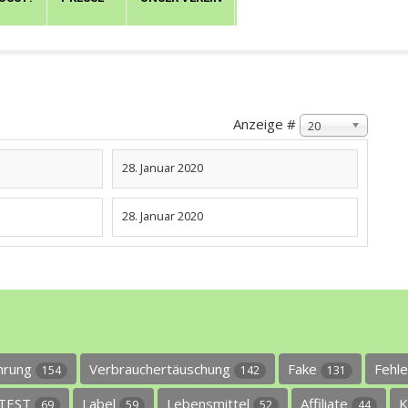
Anzeige #
20
28. Januar 2020
28. Januar 2020
ührung
Verbrauchertäuschung
Fake
Fehl
154
142
131
TEST
Label
Lebensmittel
Affiliate
K
69
59
52
44