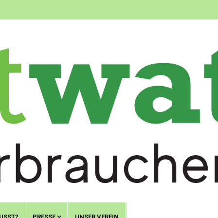
USST?
PRESSE
UNSER VEREIN