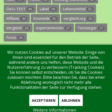
ÖKO-TEST
Label
Lebensmittel
69
59
52
Affiliate
Kosmetik
vergleich.org
44
35
30
Vergleich
expertentesten
Testsieger
29
27
27
Focus
26
Wir nutzen Cookies auf unserer Website. Einige von
ihnen sind essenziell für den Betrieb der Seite,
während andere uns helfen, diese Website und die
Nutzererfahrung zu verbessern (Tracking Cookies).
Sie können selbst entscheiden, ob Sie die Cookies
Impressum
Datenschutz
Über uns
Kontakt
zulassen möchten. Bitte beachten Sie, dass bei einer
Ablehnung womöglich nicht mehr alle
Funktionalitäten der Seite zur Verfügung stehen.
Tags
Unterstützen Sie uns!
Login
AKZEPTIEREN
ABLEHNEN
Weitere Informationen
Aktuell sind 336 Gäste und keine Mitglieder online