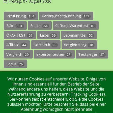
Freitag, 07. August 2026
Irreführung
Verbrauchertäuschung
154
142
Fake
Fehler
Stiftung Warentest
131
84
83
ÖKO-TEST
Label
Lebensmittel
69
59
52
Affiliate
Kosmetik
vergleich.org
44
35
30
Vergleich
expertentesten
Testsieger
29
27
27
Focus
26
Wir nutzen Cookies auf unserer Website. Einige von
ihnen sind essenziell für den Betrieb der Seite,
während andere uns helfen, diese Website und die
Nutzererfahrung zu verbessern (Tracking Cookies).
Sie können selbst entscheiden, ob Sie die Cookies
Impressum
Datenschutz
Über uns
Kontakt
zulassen möchten. Bitte beachten Sie, dass bei einer
Ablehnung womöglich nicht mehr alle