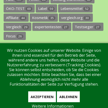
ÖKO-TEST
Label
Lebensmittel
69
59
52
Affiliate
Kosmetik
vergleich.org
44
35
30
Vergleich
expertentesten
Testsieger
29
27
27
Focus
26
Wir nutzen Cookies auf unserer Website. Einige von
ihnen sind essenziell für den Betrieb der Seite,
während andere uns helfen, diese Website und die
Nutzererfahrung zu verbessern (Tracking Cookies).
Sie können selbst entscheiden, ob Sie die Cookies
Impressum
Datenschutz
Über uns
Kontakt
zulassen möchten. Bitte beachten Sie, dass bei einer
Ablehnung womöglich nicht mehr alle
Funktionalitäten der Seite zur Verfügung stehen.
Tags
Unterstützen Sie uns!
Login
AKZEPTIEREN
ABLEHNEN
Weitere Informationen
Aktuell sind 209 Gäste und keine Mitglieder online