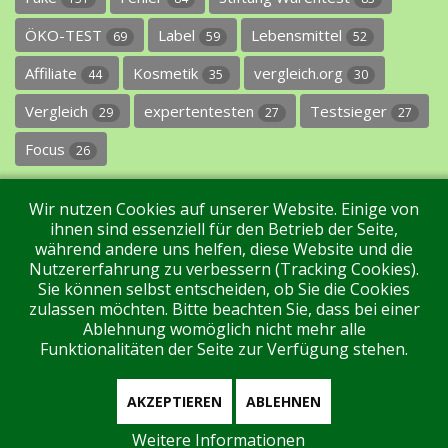
ÖKO-TEST
Label
Lebensmittel
69
59
52
Affiliate
Kosmetik
vergleich.org
44
35
30
Vergleich
expertentesten
Testsieger
29
27
27
Focus
26
Wir nutzen Cookies auf unserer Website. Einige von
ihnen sind essenziell für den Betrieb der Seite,
während andere uns helfen, diese Website und die
Nutzererfahrung zu verbessern (Tracking Cookies).
Sie können selbst entscheiden, ob Sie die Cookies
Impressum
Datenschutz
Über uns
Kontakt
zulassen möchten. Bitte beachten Sie, dass bei einer
Ablehnung womöglich nicht mehr alle
Funktionalitäten der Seite zur Verfügung stehen.
Tags
Unterstützen Sie uns!
Login
AKZEPTIEREN
ABLEHNEN
Weitere Informationen
Aktuell sind 92 Gäste und keine Mitglieder online