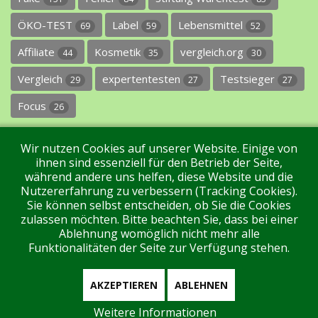
ÖKO-TEST
Label
Lebensmittel
69
59
52
Affiliate
Kosmetik
vergleich.org
44
35
30
Vergleich
expertentesten
Testsieger
29
27
27
Focus
26
Wir nutzen Cookies auf unserer Website. Einige von
ihnen sind essenziell für den Betrieb der Seite,
während andere uns helfen, diese Website und die
Nutzererfahrung zu verbessern (Tracking Cookies).
Sie können selbst entscheiden, ob Sie die Cookies
Impressum
Datenschutz
Über uns
Kontakt
zulassen möchten. Bitte beachten Sie, dass bei einer
Ablehnung womöglich nicht mehr alle
Funktionalitäten der Seite zur Verfügung stehen.
Tags
Unterstützen Sie uns!
Login
AKZEPTIEREN
ABLEHNEN
Weitere Informationen
Aktuell sind 344 Gäste und keine Mitglieder online