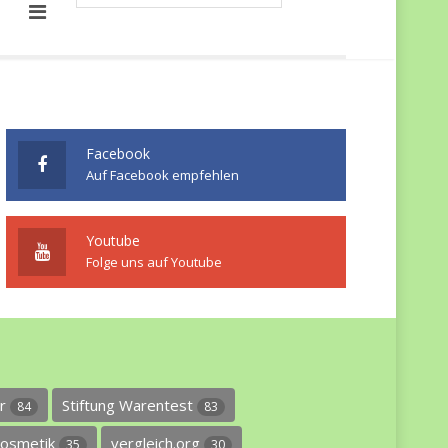
Facebook
Auf Facebook empfehlen
Youtube
Folge uns auf Youtube
er
Stiftung Warentest
84
83
osmetik
vergleich.org
35
30