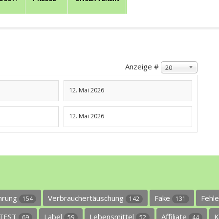
Anzeige #
20
12. Mai 2026
12. Mai 2026
ührung
Verbrauchertäuschung
Fake
Fehl
154
142
131
TEST
Label
Lebensmittel
Affiliate
K
69
59
52
44