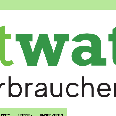
USST?
PRESSE
UNSER VEREIN