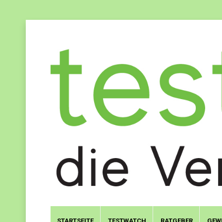
STARTSEITE
TESTWATCH
RATGEBER
GEW