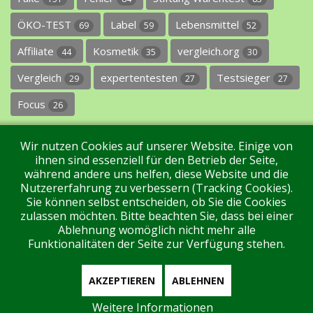
ÖKO-TEST
Label
Lebensmittel
69
59
52
Affiliate
Kosmetik
vergleich.org
44
35
30
Vergleich
expertentesten
Testsieger
29
27
27
Focus
26
Wir nutzen Cookies auf unserer Website. Einige von
ihnen sind essenziell für den Betrieb der Seite,
während andere uns helfen, diese Website und die
Nutzererfahrung zu verbessern (Tracking Cookies).
Sie können selbst entscheiden, ob Sie die Cookies
Impressum
Datenschutz
Über uns
Kontakt
zulassen möchten. Bitte beachten Sie, dass bei einer
Ablehnung womöglich nicht mehr alle
Funktionalitäten der Seite zur Verfügung stehen.
Tags
Unterstützen Sie uns!
Login
AKZEPTIEREN
ABLEHNEN
Weitere Informationen
Aktuell sind 173 Gäste und keine Mitglieder online