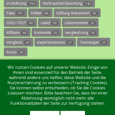
Irreführung
Verbrauchertäuschung
154
142
Fake
Fehler
Stiftung Warentest
131
84
83
ÖKO-TEST
Label
Lebensmittel
69
59
52
Affiliate
Kosmetik
vergleich.org
44
35
30
Vergleich
expertentesten
Testsieger
29
27
27
Focus
26
Wir nutzen Cookies auf unserer Website. Einige von
ihnen sind essenziell für den Betrieb der Seite,
während andere uns helfen, diese Website und die
Nutzererfahrung zu verbessern (Tracking Cookies).
Sie können selbst entscheiden, ob Sie die Cookies
Impressum
Datenschutz
Über uns
Kontakt
zulassen möchten. Bitte beachten Sie, dass bei einer
Ablehnung womöglich nicht mehr alle
Funktionalitäten der Seite zur Verfügung stehen.
Tags
Unterstützen Sie uns!
Login