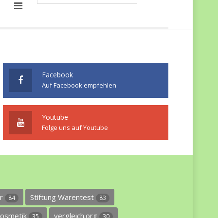
Facebook
Auf Facebook empfehlen
Youtube
Folge uns auf Youtube
er
Stiftung Warentest
84
83
osmetik
vergleich.org
35
30