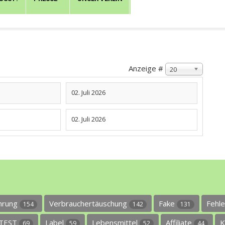
Anzeige #
20
02. Juli 2026
02. Juli 2026
ührung
Verbrauchertäuschung
Fake
Fehl
154
142
131
TEST
Label
Lebensmittel
Affiliate
K
69
59
52
44