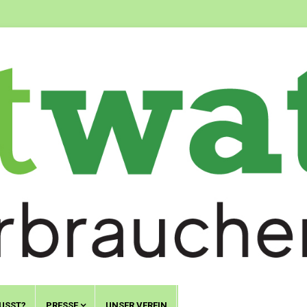
USST?
PRESSE
UNSER VEREIN