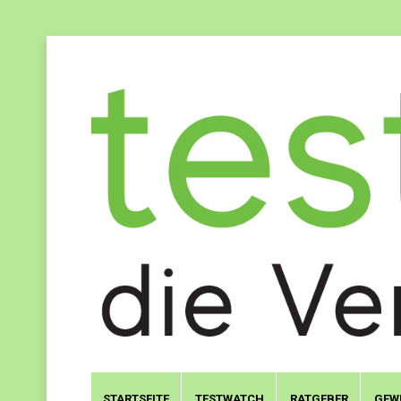
STARTSEITE
TESTWATCH
RATGEBER
GEW