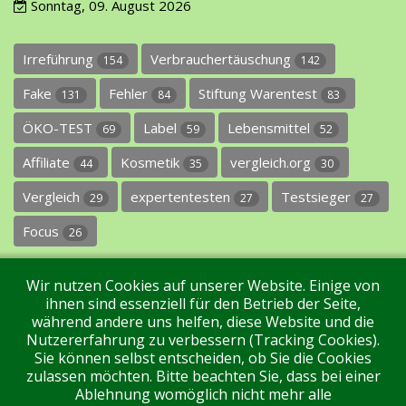
Sonntag, 09. August 2026
Irreführung
Verbrauchertäuschung
154
142
Fake
Fehler
Stiftung Warentest
131
84
83
ÖKO-TEST
Label
Lebensmittel
69
59
52
Affiliate
Kosmetik
vergleich.org
44
35
30
Vergleich
expertentesten
Testsieger
29
27
27
Focus
26
Wir nutzen Cookies auf unserer Website. Einige von
ihnen sind essenziell für den Betrieb der Seite,
während andere uns helfen, diese Website und die
Nutzererfahrung zu verbessern (Tracking Cookies).
Sie können selbst entscheiden, ob Sie die Cookies
Impressum
Datenschutz
Über uns
Kontakt
zulassen möchten. Bitte beachten Sie, dass bei einer
Ablehnung womöglich nicht mehr alle