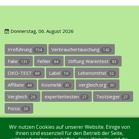
Donnerstag, 06. August 2026
Irreführung
Verbrauchertäuschung
154
142
Fake
Fehler
Stiftung Warentest
131
84
83
ÖKO-TEST
Label
Lebensmittel
69
59
52
Affiliate
Kosmetik
vergleich.org
44
35
30
Vergleich
expertentesten
Testsieger
29
27
27
Focus
26
Wir nutzen Cookies auf unserer Website. Einige von
ihnen sind essenziell für den Betrieb der Seite,