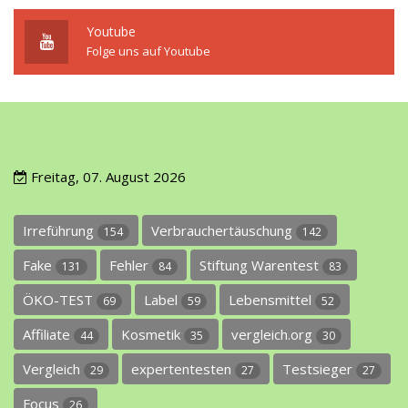
Youtube
Folge uns auf Youtube
Freitag, 07. August 2026
Irreführung
Verbrauchertäuschung
154
142
Fake
Fehler
Stiftung Warentest
131
84
83
ÖKO-TEST
Label
Lebensmittel
69
59
52
Affiliate
Kosmetik
vergleich.org
44
35
30
Vergleich
expertentesten
Testsieger
29
27
27
Focus
26