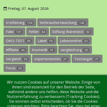
Freitag, 07. August 2026
Irreführung
Verbrauchertäuschung
154
142
Fake
Fehler
Stiftung Warentest
131
84
83
ÖKO-TEST
Label
Lebensmittel
69
59
52
Affiliate
Kosmetik
vergleich.org
44
35
30
Vergleich
expertentesten
Testsieger
29
27
27
Focus
26
Wir nutzen Cookies auf unserer Website. Einige von
ihnen sind essenziell für den Betrieb der Seite,
während andere uns helfen, diese Website und die
Nutzererfahrung zu verbessern (Tracking Cookies).
Sie können selbst entscheiden, ob Sie die Cookies
Impressum
Datenschutz
Über uns
Kontakt
zulassen möchten. Bitte beachten Sie, dass bei einer