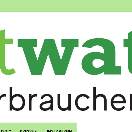
USST?
PRESSE
UNSER VEREIN