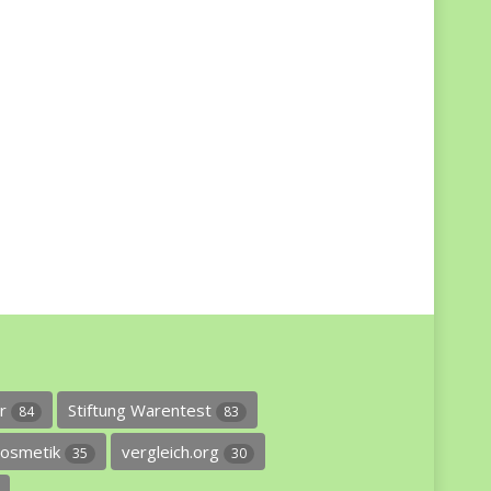
er
Stiftung Warentest
84
83
osmetik
vergleich.org
35
30