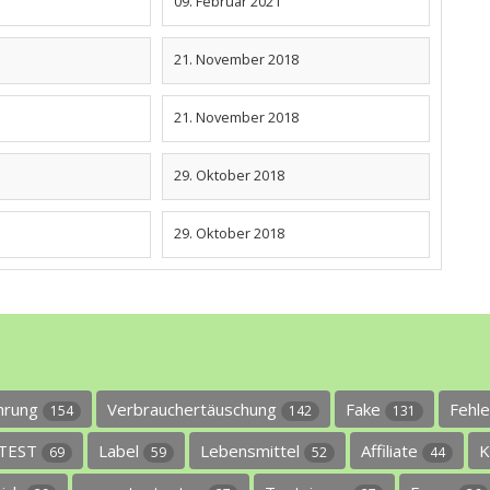
09. Februar 2021
21. November 2018
21. November 2018
29. Oktober 2018
29. Oktober 2018
ührung
Verbrauchertäuschung
Fake
Fehl
154
142
131
TEST
Label
Lebensmittel
Affiliate
K
69
59
52
44