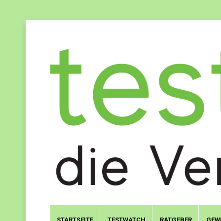
STARTSEITE
TESTWATCH
RATGEBER
GEW