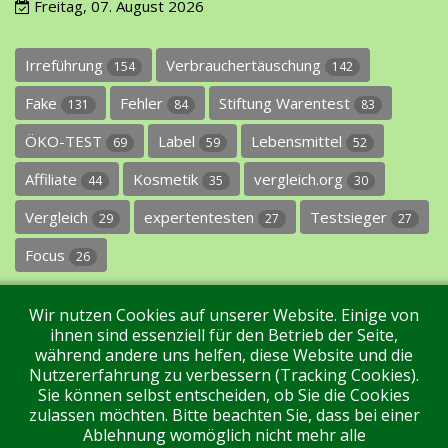
Freitag, 07. August 2026
Irreführung
Verbrauchertäuschung
154
142
Fake
Fehler
Stiftung Warentest
131
84
83
ÖKO-TEST
Label
Lebensmittel
69
59
52
Affiliate
Kosmetik
vergleich.org
44
35
30
Vergleich
expertentesten
Testsieger
29
27
27
Focus
26
Wir nutzen Cookies auf unserer Website. Einige von
ihnen sind essenziell für den Betrieb der Seite,
während andere uns helfen, diese Website und die
Nutzererfahrung zu verbessern (Tracking Cookies).
Sie können selbst entscheiden, ob Sie die Cookies
Impressum
Datenschutz
Über uns
Kontakt
zulassen möchten. Bitte beachten Sie, dass bei einer
Ablehnung womöglich nicht mehr alle