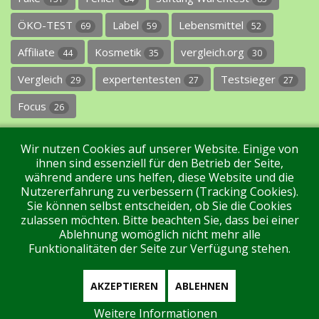
ÖKO-TEST
Label
Lebensmittel
69
59
52
Affiliate
Kosmetik
vergleich.org
44
35
30
Vergleich
expertentesten
Testsieger
29
27
27
Focus
26
Wir nutzen Cookies auf unserer Website. Einige von
ihnen sind essenziell für den Betrieb der Seite,
während andere uns helfen, diese Website und die
Nutzererfahrung zu verbessern (Tracking Cookies).
Sie können selbst entscheiden, ob Sie die Cookies
Impressum
Datenschutz
Über uns
Kontakt
zulassen möchten. Bitte beachten Sie, dass bei einer
Ablehnung womöglich nicht mehr alle
Funktionalitäten der Seite zur Verfügung stehen.
Tags
Unterstützen Sie uns!
Login
AKZEPTIEREN
ABLEHNEN
Weitere Informationen
Aktuell sind 374 Gäste und keine Mitglieder online