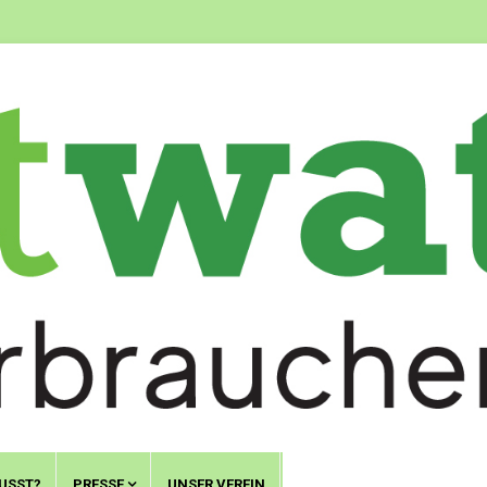
USST?
PRESSE
UNSER VEREIN