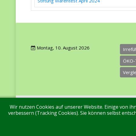
Stiftung Warentest April 2024
Montag, 10. August 2026
Irref
ÖKO-
Vergl
Wir nutzen Cookies auf unserer Website. Einige von ihn
Impressum
Datenschutz
Über uns
Ko
verbessern (Tracking Cookies). Sie können selbst entsch
Aktuell sind 122 Gäste und keine Mitglieder online