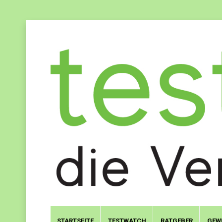
STARTSEITE
TESTWATCH
RATGEBER
GEW