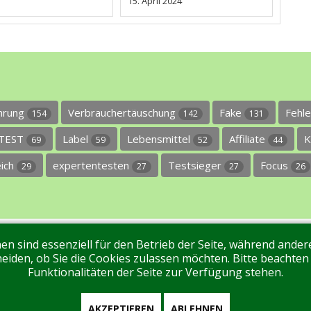
15. April 2024
ührung
Verbrauchertäuschung
Fake
Fehl
154
142
131
TEST
Label
Lebensmittel
Affiliate
K
69
59
52
44
eich
expertentesten
Testsieger
Focus
29
27
27
26
en sind essenziell für den Betrieb der Seite, während ande
ntakt
Tags
Unterstützen Sie uns!
Login
eiden, ob Sie die Cookies zulassen möchten. Bitte beachten
Funktionalitäten der Seite zur Verfügung stehen.
AKZEPTIEREN
ABLEHNEN