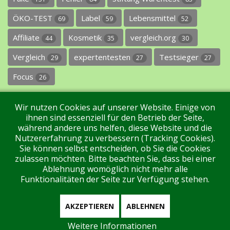
ÖKO-TEST
Label
Lebensmittel
69
59
52
Affiliate
Kosmetik
vergleich.org
44
35
30
Vergleich
expertentesten
Testsieger
29
27
27
Focus
26
Wir nutzen Cookies auf unserer Website. Einige von
ihnen sind essenziell für den Betrieb der Seite,
während andere uns helfen, diese Website und die
Nutzererfahrung zu verbessern (Tracking Cookies).
Sie können selbst entscheiden, ob Sie die Cookies
Impressum
Datenschutz
Über uns
Kontakt
zulassen möchten. Bitte beachten Sie, dass bei einer
Ablehnung womöglich nicht mehr alle
Funktionalitäten der Seite zur Verfügung stehen.
Tags
Unterstützen Sie uns!
Login
AKZEPTIEREN
ABLEHNEN
Weitere Informationen
Aktuell sind 111 Gäste und keine Mitglieder online